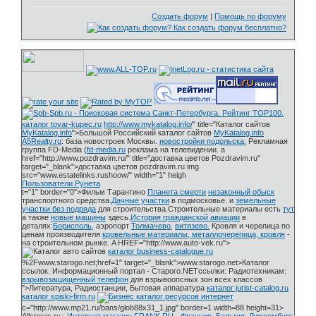
Создать форум
|
Помощь по форуму
каталог tovar-kupec.ru
http://www.mykatalog.info/
" title="Каталог сайтов
MyKatalog.info
">Большой Российский каталог сайтов
MyKatalog.info
A5Realty.ru
: база новостроек Москвы.
новостройки подольска.
Рекламная
группа FD-Media (
fd-media.ru
реклама на телевидении. a
href="http://www.pozdravim.ru/" title="доставка цветов Pozdravim.ru"
target="_blank">доставка цветов pozdravim.ru img
src="www.estatelinks.rushoow/" width="1" heigh
Пользователи Рунета
t="1" border="0">Фильм Тарантино
Планета смерти
незаконный обыск
транспортного средства.
Дачные участки
в подмосковье. и
земельные
участки без подряда
для строительства.Строительные материалы есть
тут
а также
новые машины
здесь.
История гражданской авиации
в
деталях:
Борисполь,
аэропорт
Толмачево
,
витязево.
Кровля и черепица по
ценам производителя
кровельные материалы, металлочерепица, кровля
-
на строительном рынке. A HREF="http://www.auto-vek.ru">
каталог business-catalogue.ru
%2Fwww.starogo.net;href=1" target="_blank">www.starogo.net>Каталог
ссылок. Информационный портал - Старого.NETссылки: Радиотехникам:
взрывозащищенный телефон
для взрывоопсных зон всех классов
">Литература, Радиостанции, Бытовая аппаратура
каталог jurist-catalog.ru
каталог spiski-firm.ru
c="http://www.mp21.ru/bans/glob88x31_1.jpg" border=1 width=88 height=31>