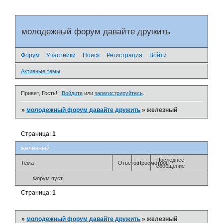
молодежный форум давайте дружить
Форум
Участники
Поиск
Регистрация
Войти
Активные темы
Привет, Гость!
Войдите
или
зарегистрируйтесь
.
»
молодежный форум давайте дружить
»
железный
Страница:
1
железный
Последнее
Тема
Ответов
Просмотров
сообщение
Форум пуст.
Страница:
1
»
молодежный форум давайте дружить
»
железный